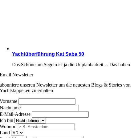
Yachtüberführung Kat Saba 50
Das Schöne am Segeln ist ja die Unplanbarkeit… Das haben
Email Newsletter
abonniere unseren Newsletter um die neuesten Blogs & Stories von
Yachtskipper.eu zu erhalten
Vorname
Nachname
E-Mail-Adresse
Ich bin
Wohnort
Land