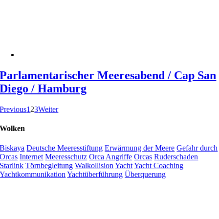
Parlamentarischer Meeresabend / Cap San
Diego / Hamburg
Previous
1
2
3
Weiter
Wolken
Biskaya
Deutsche Meeresstiftung
Erwärmung der Meere
Gefahr durch
Orcas
Internet
Meeresschutz
Orca Angriffe
Orcas
Ruderschaden
Starlink
Törnbegleitung
Walkollision
Yacht
Yacht Coaching
Yachtkommunikation
Yachtüberführung
Überquerung