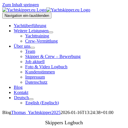
Zum Inhalt springen
Navigation ein-/ausblenden
Yachtüberführung
Weitere Leistungen
Yachttraining
Crew-Vermittlung
Über uns
Team
Skipper & Crew – Bewerbung
Job aktuell
Foto & Video Logbuch
Kundenstimmen
Impressum
Datenschutz
Blog
Kontakt
Deutsch
English
(
Englisch
)
Blog
Thomas_Yachtskipper2025
2026-01-16T13:24:38+01:00
Skippers Logbuch