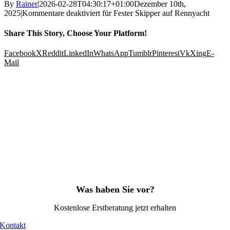
By
Rainer
|
2026-02-28T04:30:17+01:00
Dezember 10th,
2025
|
Kommentare deaktiviert
für Fester Skipper auf Rennyacht
Share This Story, Choose Your Platform!
Facebook
X
Reddit
LinkedIn
WhatsApp
Tumblr
Pinterest
Vk
Xing
E-
Mail
Was haben Sie vor?
Kostenlose Erstberatung jetzt erhalten
Kontakt