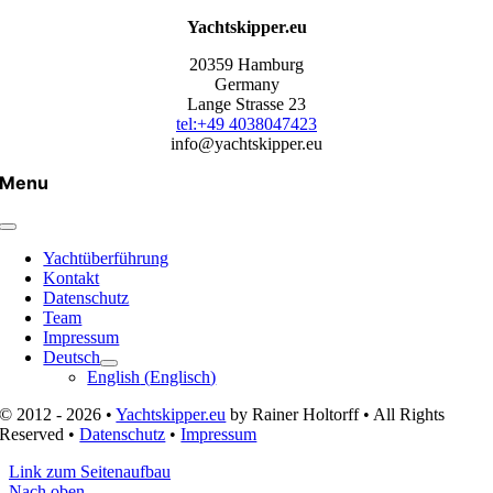
Yachtskipper.eu
20359 Hamburg
Germany
Lange Strasse 23
tel:+49 4038047423
info@yachtskipper.eu
Menu
Yachtüberführung
Kontakt
Datenschutz
Team
Impressum
Deutsch
English
(
Englisch
)
© 2012 - 2026 •
Yachtskipper.eu
by Rainer Holtorff • All Rights
Reserved •
Datenschutz
•
Impressum
Link zum Seitenaufbau
Nach oben