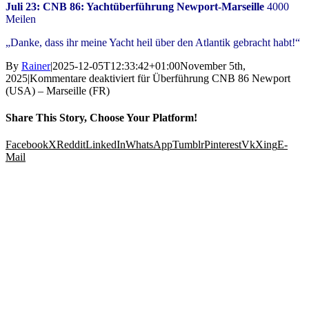
Juli 23: CNB 86: Yachtüberführung Newport-Marseille
4000
Meilen
„Danke, dass ihr meine Yacht heil über den Atlantik gebracht habt!“
By
Rainer
|
2025-12-05T12:33:42+01:00
November 5th,
2025
|
Kommentare deaktiviert
für Überführung CNB 86 Newport
(USA) – Marseille (FR)
Share This Story, Choose Your Platform!
Facebook
X
Reddit
LinkedIn
WhatsApp
Tumblr
Pinterest
Vk
Xing
E-
Mail