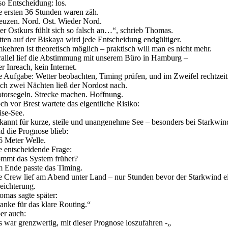
so Entscheidung: los.
e ersten 36 Stunden waren zäh.
euzen. Nord. Ost. Wieder Nord.
er Ostkurs fühlt sich so falsch an…“, schrieb Thomas.
tten auf der Biskaya wird jede Entscheidung endgültiger.
kehren ist theoretisch möglich – praktisch will man es nicht mehr.
rallel lief die Abstimmung mit unserem Büro in Hamburg –
r Inreach, kein Internet.
e Aufgabe: Wetter beobachten, Timing prüfen, und im Zweifel rechtzei
ch zwei Nächten ließ der Nordost nach.
torsegeln. Strecke machen. Hoffnung.
ch vor Brest wartete das eigentliche Risiko:
ise-See.
kannt für kurze, steile und unangenehme See – besonders bei Starkwin
d die Prognose blieb:
6 Meter Welle.
e entscheidende Frage:
mmt das System früher?
 Ende passte das Timing.
e Crew lief am Abend unter Land – nur Stunden bevor der Starkwind ei
leichterung.
omas sagte später:
anke für das klare Routing.“
er auch:
s war grenzwertig, mit dieser Prognose loszufahren -„