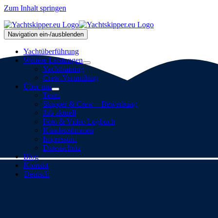
Zum Inhalt springen
Navigation ein-/ausblenden
Yachtüberführung
Weitere Leistungen
Yachttraining
Crew-Vermittlung
Über uns
Team
Skipper & Crew – Bewerbung
Job aktuell
Foto & Video Logbuch
Kundenstimmen
Impressum
Datenschutz
Blog
Kontakt
Deutsch