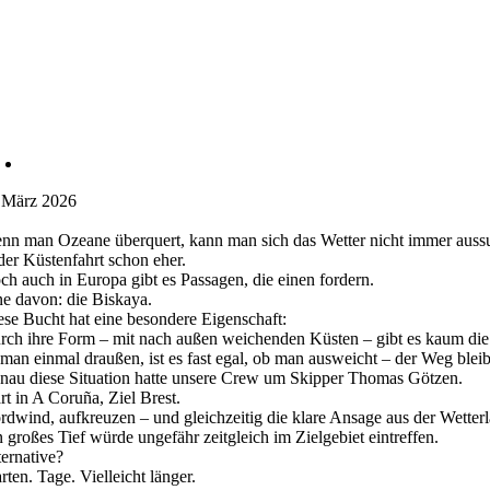
.März 2026
nn man Ozeane überquert, kann man sich das Wetter nicht immer auss
 der Küstenfahrt schon eher.
ch auch in Europa gibt es Passagen, die einen fordern.
ne davon: die Biskaya.
ese Bucht hat eine besondere Eigenschaft:
rch ihre Form – mit nach außen weichenden Küsten – gibt es kaum die
t man einmal draußen, ist es fast egal, ob man ausweicht – der Weg bleib
nau diese Situation hatte unsere Crew um Skipper Thomas Götzen.
rt in A Coruña, Ziel Brest.
rdwind, aufkreuzen – und gleichzeitig die klare Ansage aus der Wetterl
n großes Tief würde ungefähr zeitgleich im Zielgebiet eintreffen.
ternative?
rten. Tage. Vielleicht länger.