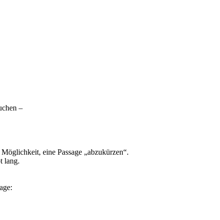
uchen –
 Möglichkeit, eine Passage „abzukürzen“.
t lang.
age: