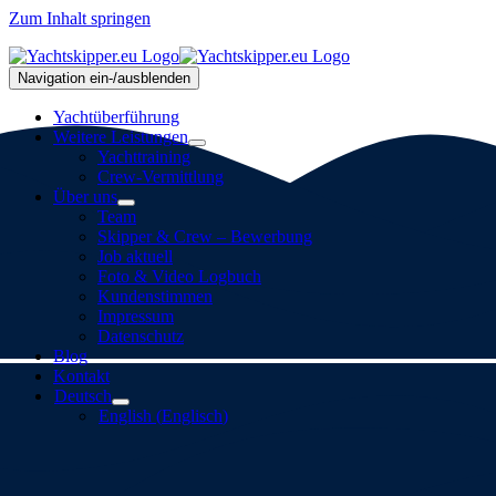
Zum Inhalt springen
Navigation ein-/ausblenden
Yachtüberführung
Weitere Leistungen
Yachttraining
Crew-Vermittlung
Über uns
Team
Skipper & Crew – Bewerbung
Job aktuell
Foto & Video Logbuch
Kundenstimmen
Impressum
Datenschutz
Blog
Kontakt
Deutsch
English
(
Englisch
)