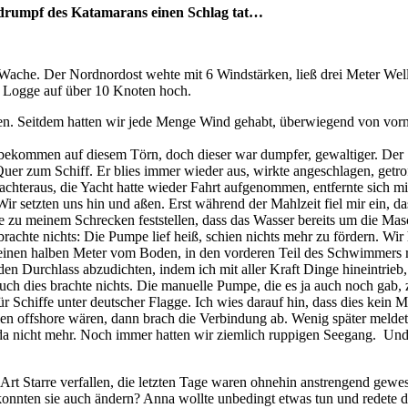
rdrumpf des Katamarans einen Schlag tat…
che. Der Nordnordost wehte mit 6 Windstärken, ließ drei Meter Wellen 
e Logge auf über 10 Knoten hoch.
en. Seitdem hatten wir jede Menge Wind gehabt, überwiegend von vorn.
n bekommen auf diesem Törn, doch dieser war dumpfer, gewaltiger. Der 
Quer zum Schiff. Er blies immer wieder aus, wirkte angeschlagen, getr
hteraus, die Yacht hatte wieder Fahrt aufgenommen, entfernte sich mi
Wir setzten uns hin und aßen. Erst während der Mahlzeit fiel mir ein, 
 zu meinem Schrecken feststellen, dass das Wasser bereits um die Ma
 brachte nichts: Die Pumpe lief heiß, schien nichts mehr zu fördern. Wir
 einen halben Meter vom Boden, in den vorderen Teil des Schwimmers rüb
te den Durchlass abzudichten, indem ich mit aller Kraft Dinge hineintr
r auch dies brachte nichts. Die manuelle Pumpe, die es ja auch noch gab, 
für Schiffe unter deutscher Flagge. Ich wies darauf hin, dass dies kei
ilen offshore wären, dann brach die Verbindung ab. Wenig später melde
h da nicht mehr. Noch immer hatten wir ziemlich ruppigen Seegang. Un
 Art Starre verfallen, die letzten Tage waren ohnehin anstrengend gewese
 konnten sie auch ändern? Anna wollte unbedingt etwas tun und redete 