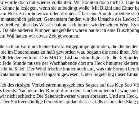
Er würde doch nur wieder volllaufen! Wir konnten doch nicht 3 Tage la
e könne ja loslegen, wenn sie unbedingt wolle. Mit Bikini und Eimer b
am Heck zu ihr hereinzurollen drohten. Über eine Stunde arbeitete si
m tatsächlich gelenzt. Gemeinsam fanden wir die Ursache des Lecks:
s zu treiben, aber das Wasser bahnte sich immer wieder seinen Weg. Es
Da alle anderen Pumpen ausgefallen waren baute ich eine Duschpumpe 
 dem Wal hatten wir etwas Zeit gewonnen.
 sich an Bord noch eine Ersatz-Bilgepumpe gefunden, die die beiden v
l sie im Dauereinsatz zu heiß geworden war, begann die neue ihren Jo
0 Meilen entfernt. Das MRCC Lisboa erkundigte sich alle 6 Stunden vi
 Jede Stunde musste der Wachhabende dort am Heck hinunter klettern (
icht heiß lief. Der Wind frischte immer noch auf, was mir Sorgen bere
 Katamaran auch elend langsam gewesen. Unter Segeln lag unser Etmal
lich des riesigen Verkehrstrennungsgebietes Sagres auf das Kap Sao V
ns bereits. Nachdem der Rumpf durch den Taucher untersucht war, sind
nten wir nicht schlecht: Die Seitenschwerter waren abrasiert. Und am H
r. Der Sachverständige bemerkte lapidar, dass es, falls es uns den Ske