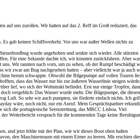
auf uns zurollen. Wir hatten auf das 2. Reff im Groß reduziert, das
 Es gab keinen Schiffsverkehr. Vor uns war außer Wellen nichts zu
Steuerbordbug wurde angehoben und senkte sich wieder. Alle stürzten 
offen. Für eine Sekunde dachte ich, wir könnten zurückfahren. Aber wa
t uns. Wir rannten nach vorn, um zu sehen, ob der Rumpf beschädigt w
dass wir zwar am Bug nachgesehen hatten – aber vielleicht war ja auch 
schine herum schwappte. Obwohl die Bilgepumpe auf vollen Touren lie
 hofften, dass das Wasser nur bis zur äußeren Wasserlinie steigen würde
er lief, wo sich der Wohntrakt befindet. Erst nur einige Tropfen, dan
ieb, doch vergeblich: Das Wasser wurde mehr. Die Bilgepumpe, die diese
zog Luft. So sehr wir auch pumpten, sie förderte einfach nichts. Ich grif
n Mayday wäre, noch nicht, nur ein Anruf. Mein Gesprächspartner erkundi
te sich die portugiesische Seenotrettung, das MRCC Lisboa. Viel
d der Wetterbericht versprach für die kommenden Tage keine Beruhigu
n, und jetzt fehlte mir der Plan, wie wir dieses Boot oben halten
davon, den Maschinenraum mit einem Eimer zu leeren. Mir erschien die