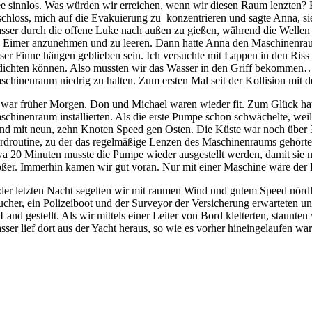
ee sinnlos. Was würden wir erreichen, wenn wir diesen Raum lenzten? 
schloss, mich auf die Evakuierung zu konzentrieren und sagte Anna, si
sser durch die offene Luke nach außen zu gießen, während die Wellen 
e Eimer anzunehmen und zu leeren. Dann hatte Anna den Maschinenrau
eser Finne hängen geblieben sein. Ich versuchte mit Lappen in den Ris
dichten können. Also mussten wir das Wasser in den Griff bekommen… 
schinenraum niedrig zu halten. Zum ersten Mal seit der Kollision mit
 war früher Morgen. Don und Michael waren wieder fit. Zum Glück hatte
schinenraum installierten. Als die erste Pumpe schon schwächelte, wei
nd mit neun, zehn Knoten Speed gen Osten. Die Küste war noch über 30
rdroutine, zu der das regelmäßige Lenzen des Maschinenraums gehörte:
wa 20 Minuten musste die Pumpe wieder ausgestellt werden, damit sie n
ößer. Immerhin kamen wir gut voran. Nur mit einer Maschine wäre der
 der letzten Nacht segelten wir mit raumen Wind und gutem Speed nörd
ucher, ein Polizeiboot und der Surveyor der Versicherung erwarteten u
 Land gestellt. Als wir mittels einer Leiter von Bord kletterten, stau
sser lief dort aus der Yacht heraus, so wie es vorher hineingelaufen wa