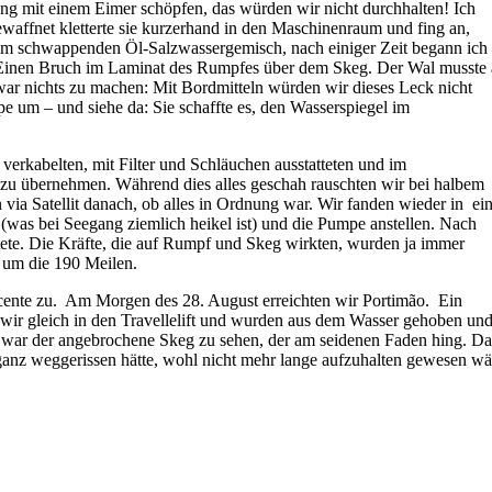
ng mit einem Eimer schöpfen, das würden wir nicht durchhalten! Ich
ewaffnet kletterte sie kurzerhand in den Maschinenraum und fing an,
e im schwappenden Öl-Salzwassergemisch, nach einiger Zeit begann ich
 Einen Bruch im Laminat des Rumpfes über dem Skeg. Der Wal musste
 war nichts zu machen: Mit Bordmitteln würden wir dieses Leck nicht
um – und siehe da: Sie schaffte es, den Wasserspiegel im
erkabelten, mit Filter und Schläuchen ausstatteten und im
b zu übernehmen. Während dies alles geschah rauschten wir bei halbem
a Satellit danach, ob alles in Ordnung war. Wir fanden wieder in ei
was bei Seegang ziemlich heikel ist) und die Pumpe anstellen. Nach
itete. Die Kräfte, die auf Rumpf und Skeg wirkten, wurden ja immer
 um die 190 Meilen.
icente zu. Am Morgen des 28. August erreichten wir Portimão. Ein
 wir gleich in den Travellelift und wurden aus dem Wasser gehoben un
eck, war der angebrochene Skeg zu sehen, der am seidenen Faden hing. D
g ganz weggerissen hätte, wohl nicht mehr lange aufzuhalten gewesen wä