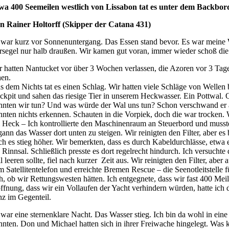
wa 400 Seemeilen westlich von Lissabon tat es unter dem Backbo
n Rainer Holtorff (Skipper der Catana 431)
 war kurz vor Sonnenuntergang. Das Essen stand bevor. Es war meine Wa
rsegel nur halb draußen. Wir kamen gut voran, immer wieder schoß di
r hatten Nantucket vor über 3 Wochen verlassen, die Azoren vor 3 Tag
hen.
s dem Nichts tat es einen Schlag. Wir hatten viele Schläge von Welle
ckpit und sahen das riesige Tier in unserem Heckwasser. Ein Pottwal. 
nnten wir tun? Und was würde der Wal uns tun? Schon verschwand er ac
nnten nichts erkennen. Schauten in die Vorpiek, doch die war trocken. 
 Heck – Ich kontrollierte den Maschinenraum an Steuerbord und musste
gann das Wasser dort unten zu steigen. Wir reinigten den Filter, aber es
ch es stieg höher. Wir bemerkten, dass es durch Kabeldurchlässe, etwa
n Rinnsal. Schließlich presste es dort regelrecht hindurch. Ich versuch
l leeren sollte, fiel nach kurzer Zeit aus. Wir reinigten den Filter, abe
m Satellitentelefon und erreichte Bremen Rescue – die Seenotleitstelle 
ch, ob wir Rettungswesten hätten. Ich entgegnete, dass wir fast 400 Me
ffnung, dass wir ein Vollaufen der Yacht verhindern würden, hatte ic
nz im Gegenteil.
 war eine sternenklare Nacht. Das Wasser stieg. Ich bin da wohl in eine
nnten. Don und Michael hatten sich in ihrer Freiwache hingelegt. Was